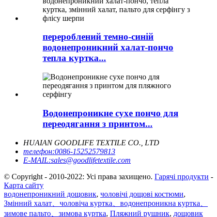
перероблений темно-синій
водонепроникний халат-пончо
тепла куртка...
Водонепроникне сухе пончо для
переодягання з принтом...
HUAIAN GOODLIFE TEXTILE CO., LTD
телефон:
0086-15252579813
E-MAIL:
sales@goodlifetextile.com
© Copyright - 2010-2022: Усі права захищено.
Гарячі продукти
-
Карта сайту
водонепроникний дощовик
,
чоловічі дощові костюми
,
Змінний халат、чоловіча куртка、водонепроникна куртка、
зимове пальто、зимова куртка
,
Пляжний рушник
,
дощовик