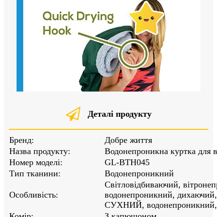
Деталі продукту
Бренд:
Добре життя
Назва продукту:
Водонепроникна куртка для в
Номер моделі:
GL-BTH045
Тип тканини:
Водонепроникний
Світловідбиваючий, вітроне
Особливість:
водонепроникний, дихаюч
СУХНИЙ, водонепроникний, 
Комір:
З капюшоном