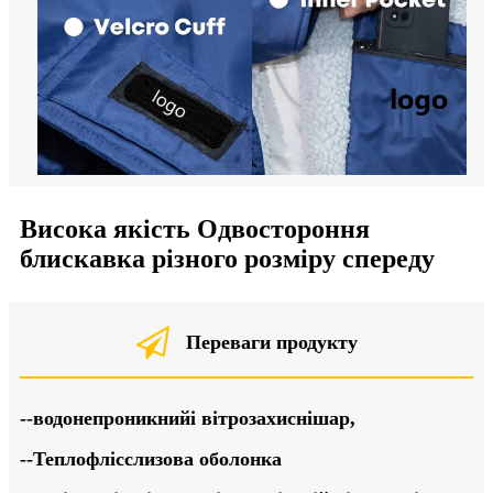
Висока якість О
двостороння
блискавка різного розміру спереду
Переваги продукту
--водонепроникний
і вітрозахисні
шар
,
--Тепло
фліс
слизова оболонка