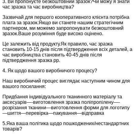
3. Ви пропонуєте безкоштовний зразок?Чи можу я знати
час зразка та час виробництва?
Зазвичай для першого кооперативного клієнта потрібна
плата за зразок.Якщо ви станете нашим стратегічним
партнером, ми можемо запропонувати безкоштовний
зразок.Ваше розуміння буде високо оцінено.
Це залежить від продукту.Як правило, час зразка
становить 10-15 днів після підтвердження всіх деталей, а
час виробництва становить 40-45 днів після
підтвердження зразка pp.
4. Як щодо вашого виробничого процесу?
Наш виробничий процес виглядає наступним чином для
вашого посилання:
Придбання індивідуального тканинного матеріалу та
аксесуарів—-виготовлення зразка поліпропілену—-
розрізання тканини—виготовлення форми для логотипу
—шиття—перевірка—пакування—відправка
5.Яка ваша політика щодо пошкоджених/нестандартних
товарів?