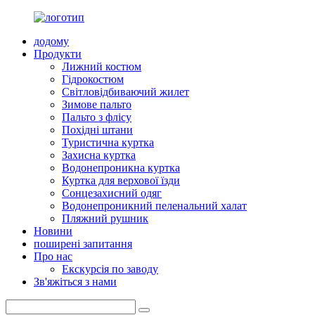
додому
Продукти
Лижний костюм
Гідрокостюм
Світловідбиваючий жилет
Зимове пальто
Пальто з флісу
Похідні штани
Туристична куртка
Захисна куртка
Водонепроникна куртка
Куртка для верхової їзди
Сонцезахисний одяг
Водонепроникний пеленальний халат
Пляжний рушник
Новини
поширені запитання
Про нас
Екскурсія по заводу
Зв'яжіться з нами