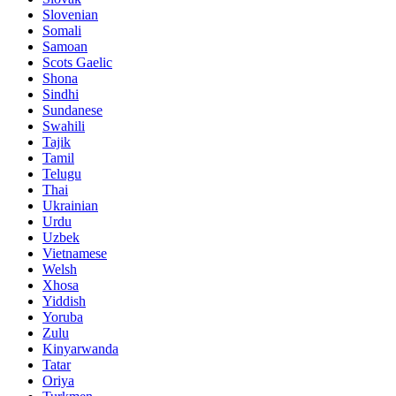
Slovenian
Somali
Samoan
Scots Gaelic
Shona
Sindhi
Sundanese
Swahili
Tajik
Tamil
Telugu
Thai
Ukrainian
Urdu
Uzbek
Vietnamese
Welsh
Xhosa
Yiddish
Yoruba
Zulu
Kinyarwanda
Tatar
Oriya