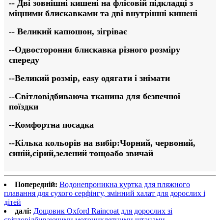
-- Дві зовнішні кишені на флісовій підкладці з
міцними блискавками та дві внутрішні кишені
-- Великий капюшон, зігріває
--
O
двостороння блискавка різного розміру
спереду
--
Великий розмір, e
asy одягати і знімати
--Світловідбиваюча тканина для безпечної
поїздки
--Комфортна посадка
--Кілька кольорів на вибір
:
Чорний, червоний,
синій
,сірий,зелений
тощо
або звичай
Попередній:
Водонепроникна куртка для пляжного
плавання для сухого серфінгу, змінний халат для дорослих і
дітей
далі:
Дощовик Oxford Raincoat для дорослих зі
світловідбиваючими мотоциклетними штанами