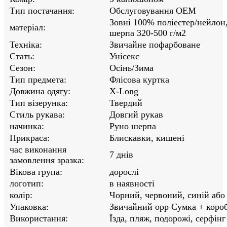
Тип постачання:
Обслуговування OEM
Зовні 100% поліестер/нейлон,
матеріал:
шерпа 320-500 г/м2
Техніка:
Звичайне пофарбоване
Стать:
Унісекс
Сезон:
Осінь/Зима
Тип предмета:
Флісова куртка
Довжина одягу:
X-Long
Тип візерунка:
Твердий
Стиль рукава:
Довгий рукав
начинка:
Руно шерпа
Прикраса:
Блискавки, кишені
час виконання
7 днів
замовлення зразка:
Вікова група:
дорослі
логотип:
в наявності
колір:
Чорний, червоний, синій або
Упаковка:
Звичайний opp Сумка + коро
Використання:
Їзда, пляж, подорожі, серфін