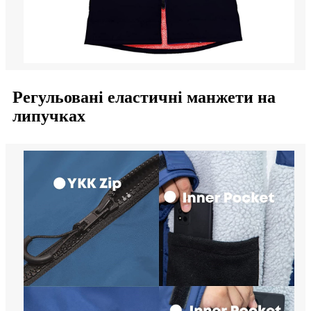
Регульовані еластичні манжети на
липучках