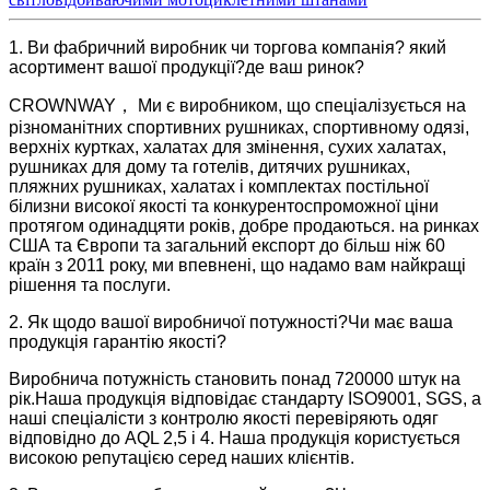
1. Ви фабричний виробник чи торгова компанія? який
асортимент вашої продукції?де ваш ринок?
CROWNWAY， Ми є виробником, що спеціалізується на
різноманітних спортивних рушниках, спортивному одязі,
верхніх куртках, халатах для змінення, сухих халатах,
рушниках для дому та готелів, дитячих рушниках,
пляжних рушниках, халатах і комплектах постільної
білизни високої якості та конкурентоспроможної ціни
протягом одинадцяти років, добре продаються. на ринках
США та Європи та загальний експорт до більш ніж 60
країн з 2011 року, ми впевнені, що надамо вам найкращі
рішення та послуги.
2. Як щодо вашої виробничої потужності?Чи має ваша
продукція гарантію якості?
Виробнича потужність становить понад 720000 штук на
рік.Наша продукція відповідає стандарту ISO9001, SGS, а
наші спеціалісти з контролю якості перевіряють одяг
відповідно до AQL 2,5 і 4. Наша продукція користується
високою репутацією серед наших клієнтів.