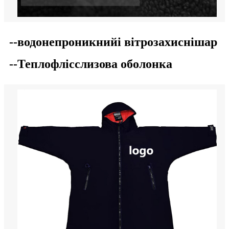
--водонепроникний
і вітрозахисні
шар
--Тепло
фліс
слизова оболонка