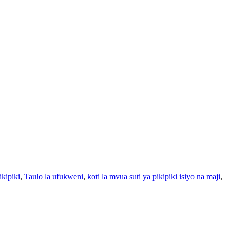
kipiki
,
Taulo la ufukweni
,
koti la mvua suti ya pikipiki isiyo na maji
,