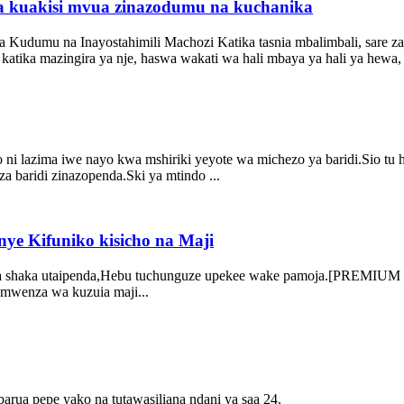
eza kuakisi mvua zinazodumu na kuchanika
udumu na Inayostahimili Machozi Katika tasnia mbalimbali, sare za
 katika mazingira ya nje, haswa wakati wa hali mbaya ya hali ya hewa,
 ni lazima iwe nayo kwa mshiriki yeyote wa michezo ya baridi.Sio tu 
a baridi zinazopenda.Ski ya mtindo ...
ye Kifuniko kisicho na Maji
 bila shaka utaipenda,Hebu tuchunguze upekee wake pamoja.[PREM
mwenza wa kuzuia maji...
barua pepe yako na tutawasiliana ndani ya saa 24.