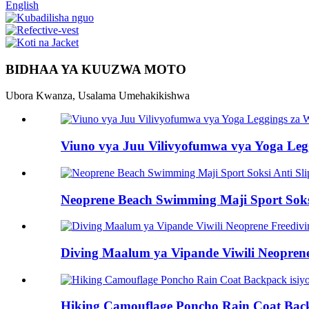
English
BIDHAA YA KUUZWA MOTO
Ubora Kwanza, Usalama Umehakikishwa
Viuno vya Juu Vilivyofumwa vya Yoga Leg
Neoprene Beach Swimming Maji Sport Soksi
Diving Maalum ya Vipande Viwili Neopren
Hiking Camouflage Poncho Rain Coat Back