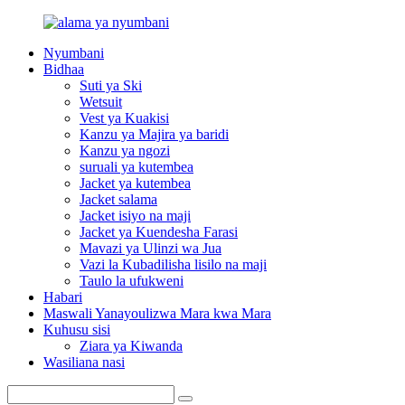
Nyumbani
Bidhaa
Suti ya Ski
Wetsuit
Vest ya Kuakisi
Kanzu ya Majira ya baridi
Kanzu ya ngozi
suruali ya kutembea
Jacket ya kutembea
Jacket salama
Jacket isiyo na maji
Jacket ya Kuendesha Farasi
Mavazi ya Ulinzi wa Jua
Vazi la Kubadilisha lisilo na maji
Taulo la ufukweni
Habari
Maswali Yanayoulizwa Mara kwa Mara
Kuhusu sisi
Ziara ya Kiwanda
Wasiliana nasi