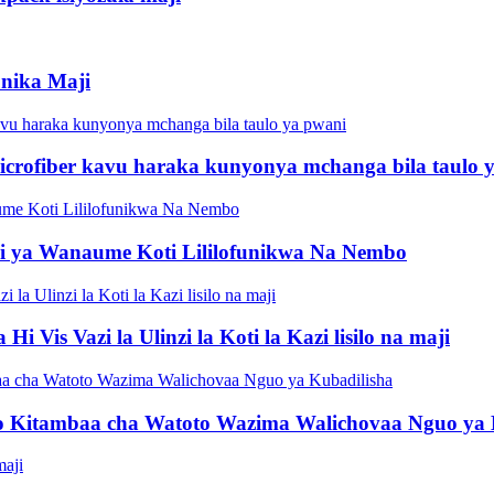
unika Maji
icrofiber kavu haraka kunyonya mchanga bila taulo 
si ya Wanaume Koti Lililofunikwa Na Nembo
Vis Vazi la Ulinzi la Koti la Kazi lisilo na maji
ho Kitambaa cha Watoto Wazima Walichovaa Nguo ya 