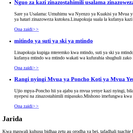
Nguo za kazi zinazostahimili usalama zinazow
Sare ya Usalama: Umuhimu wa Nyenzo ya Kuakisi ya Mvua ya K
ya hatari zinazoweza kutokea.Linapokuja suala la kufanya kazi
Ona zaidi
>>
mitindo ya suti ya ski ya mtindo
Linapokuja kupiga mteremko kwa mtindo, suti ya ski ya mtindo
kufanya mtindo wa mtindo wakati wa kufurahia shughuli zako z
Ona zaidi
>>
Rangi nyingi Mvua ya Poncho Koti ya Mvua Yen
Ujio mpya-Poncho hii ya ajabu ya mvua yenye kazi nyingi,
nyepesi na zinazostahimili mipasuko.Mishono imefungwa kwa 
Ona zaidi
>>
Jarida
Kwa maswali kuhusu bidhaa zetu au orodha ya bei, tafadhali tuachie 