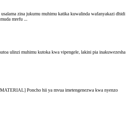
 usalama zina jukumu muhimu katika kuwalinda wafanyakazi dhidi
 muda mrefu ...
hutoa ulinzi muhimu kutoka kwa vipengele, lakini pia inakuwezesha
IUM MATERIAL] Poncho hii ya mvua imetengenezwa kwa nyenzo