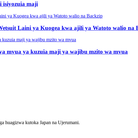
isiyozuia maji
tsuit Laini ya Kuogea kwa ajili ya Watoto walio na 
a mvua ya kuzuia maji ya wajibu mzito wa mvua
nga huagizwa kutoka Japan na Ujerumani.