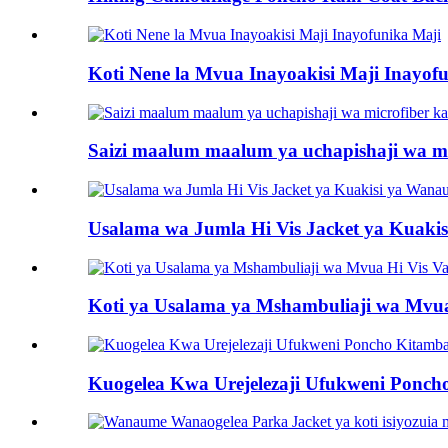
Koti Nene la Mvua Inayoakisi Maji Inayof
Saizi maalum maalum ya uchapishaji wa m
Usalama wa Jumla Hi Vis Jacket ya Kuaki
Koti ya Usalama ya Mshambuliaji wa Mvua Hi 
Kuogelea Kwa Urejelezaji Ufukweni Ponc