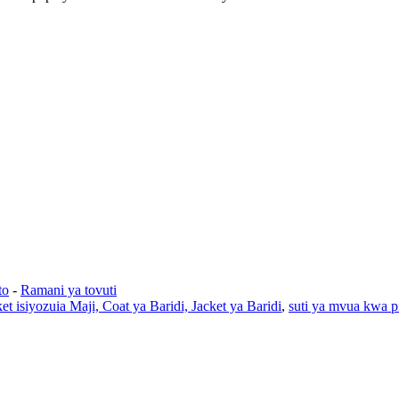
to
-
Ramani ya tovuti
et isiyozuia Maji, Coat ya Baridi, Jacket ya Baridi
,
suti ya mvua kwa pi