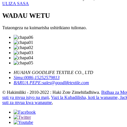
ULIZA SASA
WADAU WETU
Tutaongeza na kuimarisha ushirikiano tulionao.
HUAIAN GOODLIFE TEXTILE CO., LTD
Simu:
0086-15252579813
BARUA PEPE:
sales@goodlifetextile.com
© Hakimiliki - 2010-2022 : Haki Zote Zimehifadhiwa.
Bidhaa za Mo
suti ya mvua isiyo na maji
,
Vazi la Kubadilisha, koti la wanaume, Jack
suti za mvua kwa wanaume
,