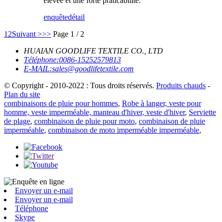
élevée et une forte praticabilité.
enquête
détail
1
2
Suivant >
>>
Page 1 / 2
HUAIAN GOODLIFE TEXTILE CO., LTD
Téléphone:
0086-15252579813
E-MAIL:
sales@goodlifetextile.com
© Copyright - 2010-2022 : Tous droits réservés.
Produits chauds
-
Plan du site
combinaisons de pluie pour hommes
,
Robe à langer, veste pour
homme, veste imperméable, manteau d'hiver, veste d'hiver
,
Serviette
de plage
,
combinaison de pluie pour moto
,
combinaison de pluie
imperméable
,
combinaison de moto imperméable imperméable
,
Envoyer un e-mail
Envoyer un e-mail
Téléphone
Skype