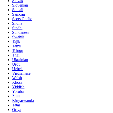
Slovak
Slovenian
Somali
Samoan
Scots Gaelic
Shona
Sindhi
Sundanese
Swahili
Tajik
Tamil
Telugu
Thai
Ukrainian
Urdu
Uzbek
Vietnamese
Welsh
Xhosa
Yiddish
Yoruba
Zulu
Kinyarwanda
Tatar
Oriya