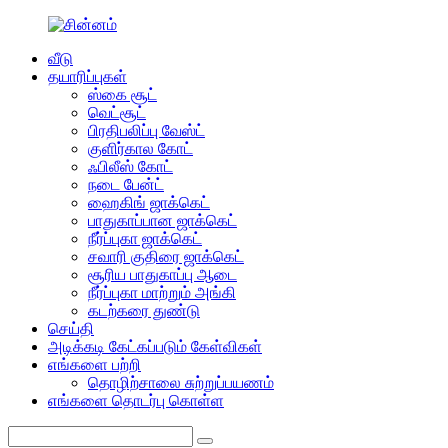
வீடு
தயாரிப்புகள்
ஸ்கை சூட்
வெட்சூட்
பிரதிபலிப்பு வேஸ்ட்
குளிர்கால கோட்
ஃபிலீஸ் கோட்
நடை பேன்ட்
ஹைகிங் ஜாக்கெட்
பாதுகாப்பான ஜாக்கெட்
நீர்ப்புகா ஜாக்கெட்
சவாரி குதிரை ஜாக்கெட்
சூரிய பாதுகாப்பு ஆடை
நீர்ப்புகா மாற்றும் அங்கி
கடற்கரை துண்டு
செய்தி
அடிக்கடி கேட்கப்படும் கேள்விகள்
எங்களை பற்றி
தொழிற்சாலை சுற்றுப்பயணம்
எங்களை தொடர்பு கொள்ள