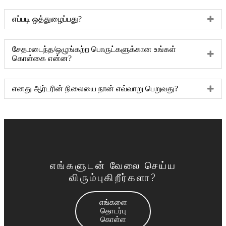
எப்படி ஒத்துழைப்பது?
சேதமடைந்த/ஒழுங்கற்ற பொருட்களுக்கான உங்கள்
கொள்கை என்ன?
எனது ஆர்டரின் நிலையை நான் எவ்வாறு பெறுவது?
எங்களுடன் வேலை செய்ய
விரும்புகிறீர்களா?
எங்களை
தொடர்பு
கொள்ள