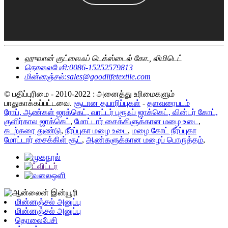
ஹுவான் குட்லைஃப் டெக்ஸ்டைல் ​​கோ., லிமிடெட்
தொலைபேசி:
0086-15252579813
மின்னஞ்சல்:
sales@goodlifetextile.com
© பதிப்புரிமை - 2010-2022 : அனைத்து உரிமைகளும்
பாதுகாக்கப்பட்டவை.
சூடான தயாரிப்புகள்
-
தளவரைபடம்
ரோப், ஆண்கள் ஜாக்கெட், வாட்டர் புரூஃப் ஜாக்கெட், வின்டர் கோட்,
குளிர்கால ஜாக்கெட்
,
மோட்டார் சைக்கிளுக்கான மழை உடை
,
கடற்கரை துண்டு
,
நீர்ப்புகா மழை உடை
,
மழை கோட் நீர்ப்புகா
மோட்டார் சைக்கிள் சூட்
,
ஆண்களுக்கான மழைப் பொருத்தம்
,
மின்னஞ்சல் அனுப்பு
மின்னஞ்சல் அனுப்பு
தொலைபேசி