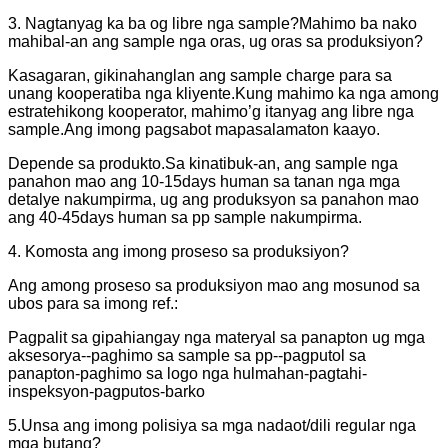
3. Nagtanyag ka ba og libre nga sample?Mahimo ba nako
mahibal-an ang sample nga oras, ug oras sa produksiyon?
Kasagaran, gikinahanglan ang sample charge para sa
unang kooperatiba nga kliyente.Kung mahimo ka nga among
estratehikong kooperator, mahimo’g itanyag ang libre nga
sample.Ang imong pagsabot mapasalamaton kaayo.
Depende sa produkto.Sa kinatibuk-an, ang sample nga
panahon mao ang 10-15days human sa tanan nga mga
detalye nakumpirma, ug ang produksyon sa panahon mao
ang 40-45days human sa pp sample nakumpirma.
4. Komosta ang imong proseso sa produksiyon?
Ang among proseso sa produksiyon mao ang mosunod sa
ubos para sa imong ref.:
Pagpalit sa gipahiangay nga materyal sa panapton ug mga
aksesorya--paghimo sa sample sa pp--pagputol sa
panapton-paghimo sa logo nga hulmahan-pagtahi-
inspeksyon-pagputos-barko
5.Unsa ang imong polisiya sa mga nadaot/dili regular nga
mga butang?