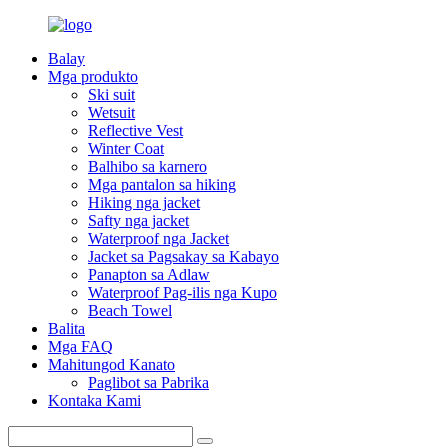
Balay
Mga produkto
Ski suit
Wetsuit
Reflective Vest
Winter Coat
Balhibo sa karnero
Mga pantalon sa hiking
Hiking nga jacket
Safty nga jacket
Waterproof nga Jacket
Jacket sa Pagsakay sa Kabayo
Panapton sa Adlaw
Waterproof Pag-ilis nga Kupo
Beach Towel
Balita
Mga FAQ
Mahitungod Kanato
Paglibot sa Pabrika
Kontaka Kami