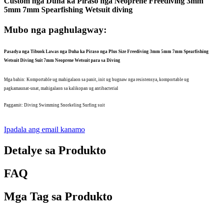
Custom nga Duha ka Piraso nga Neoprene Freediving 3mm
5mm 7mm Spearfishing Wetsuit diving
Mubo nga paghulagway:
Pasadya nga Tibuok Lawas nga Duha ka Piraso nga Plus Size Freediving 3mm 5mm 7mm Spearfishing
Wetsuit Diving Suit 7mm Neoprene Wetsuit para sa Diving
Mga bahin: Komportable ug mahigalaon sa panit, init ug bugnaw nga resistensya, komportable ug
pagkamaunat-unat, mahigalaon sa kalikopan ug antibacterial
Paggamit: Diving Swimming Snorkeling Surfing suit
Ipadala ang email kanamo
Detalye sa Produkto
FAQ
Mga Tag sa Produkto