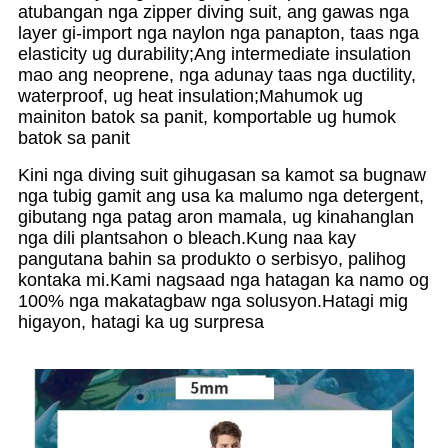
atubangan nga zipper diving suit, ang gawas nga
layer gi-import nga naylon nga panapton, taas nga
elasticity ug durability;Ang intermediate insulation
mao ang neoprene, nga adunay taas nga ductility,
waterproof, ug heat insulation;Mahumok ug
mainiton batok sa panit, komportable ug humok
batok sa panit
Kini nga diving suit gihugasan sa kamot sa bugnaw
nga tubig gamit ang usa ka malumo nga detergent,
gibutang nga patag aron mamala, ug kinahanglan
nga dili plantsahon o bleach.Kung naa kay
pangutana bahin sa produkto o serbisyo, palihog
kontaka mi.Kami nagsaad nga hatagan ka namo og
100% nga makatagbaw nga solusyon.Hatagi mig
higayon, hatagi ka ug surpresa