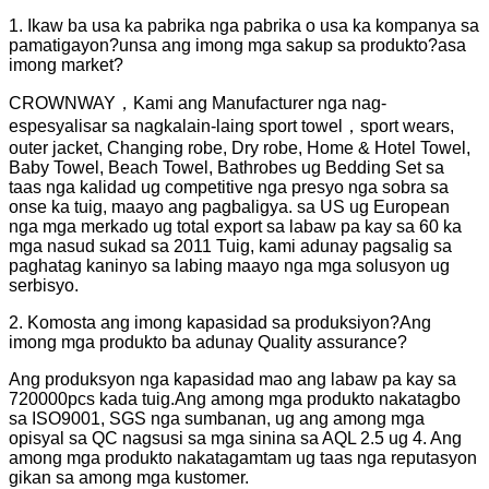
1. Ikaw ba usa ka pabrika nga pabrika o usa ka kompanya sa
pamatigayon?unsa ang imong mga sakup sa produkto?asa
imong market?
CROWNWAY，Kami ang Manufacturer nga nag-
espesyalisar sa nagkalain-laing sport towel，sport wears,
outer jacket, Changing robe, Dry robe, Home & Hotel Towel,
Baby Towel, Beach Towel, Bathrobes ug Bedding Set sa
taas nga kalidad ug competitive nga presyo nga sobra sa
onse ka tuig, maayo ang pagbaligya. sa US ug European
nga mga merkado ug total export sa labaw pa kay sa 60 ka
mga nasud sukad sa 2011 Tuig, kami adunay pagsalig sa
paghatag kaninyo sa labing maayo nga mga solusyon ug
serbisyo.
2. Komosta ang imong kapasidad sa produksiyon?Ang
imong mga produkto ba adunay Quality assurance?
Ang produksyon nga kapasidad mao ang labaw pa kay sa
720000pcs kada tuig.Ang among mga produkto nakatagbo
sa ISO9001, SGS nga sumbanan, ug ang among mga
opisyal sa QC nagsusi sa mga sinina sa AQL 2.5 ug 4. Ang
among mga produkto nakatagamtam ug taas nga reputasyon
gikan sa among mga kustomer.