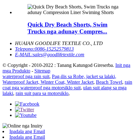
Quick Dry Beach Shorts, Swim
Trucks nga adunay Compres...
HUAIAN GOODLIFE TEXTILE CO., LTD
Telepono:
0086-15252579813
E-MAIL:
sales@goodlifetextile.com
© Copyright - 2010-2022 : Tanang Katungod Gireserba.
Init nga
mga Produkto
-
Sitemap
waterproof nga rain suit
,
Pag-ilis sa Robe, jacket sa lalaki,
Waterproof Jacket, Winter Coat, Winter Jacket
,
Beach Towel
,
rain
coat nga waterproof nga motorsiklo suit
,
ulan suit alang sa mga
lalaki
,
rain suit para sa motorsiklo
,
Ipadala ang Email
Ipadala ang Email