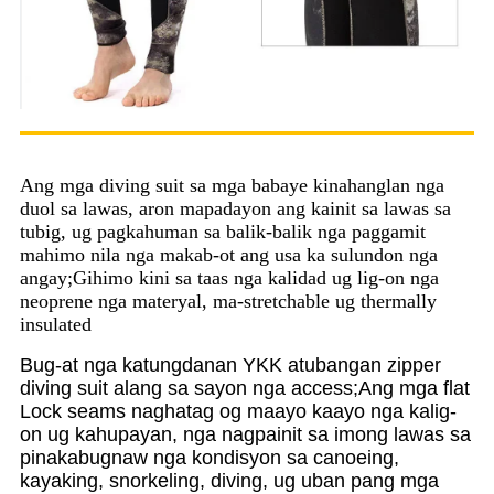
Ang mga diving suit sa mga babaye kinahanglan nga
duol sa lawas, aron mapadayon ang kainit sa lawas sa
tubig, ug pagkahuman sa balik-balik nga paggamit
mahimo nila nga makab-ot ang usa ka sulundon nga
angay;Gihimo kini sa taas nga kalidad ug lig-on nga
neoprene nga materyal, ma-stretchable ug thermally
insulated
Bug-at nga katungdanan YKK atubangan zipper
diving suit alang sa sayon ​​nga access;Ang mga flat
Lock seams naghatag og maayo kaayo nga kalig-
on ug kahupayan, nga nagpainit sa imong lawas sa
pinakabugnaw nga kondisyon sa canoeing,
kayaking, snorkeling, diving, ug uban pang mga