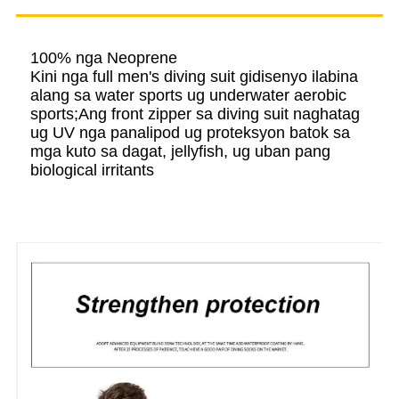
100% nga Neoprene
Kini nga full men's diving suit gidisenyo ilabina
alang sa water sports ug underwater aerobic
sports;Ang front zipper sa diving suit naghatag
ug UV nga panalipod ug proteksyon batok sa
mga kuto sa dagat, jellyfish, ug uban pang
biological irritants